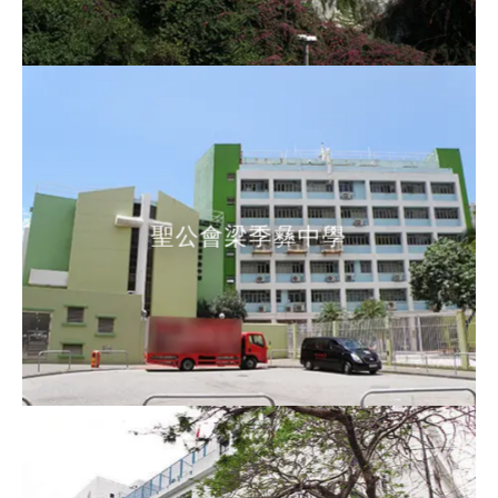
聖公會梁季彝中學
聖公會梁季彝中學