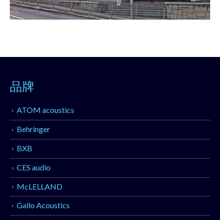
品牌
ATOM acoustics
Behringer
BXB
CES audio
McLELLAND
Gallo Acoustics