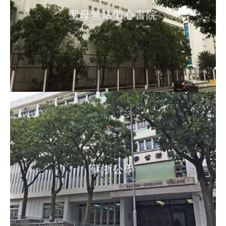
聖母無玷聖心書院
聖母無玷聖心書院
蘇浙公學
蘇浙公學