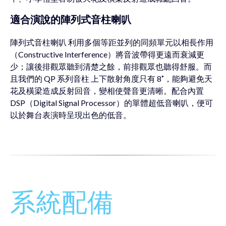
適合演說的陣列
式音柱喇叭
陣列式音柱喇叭 利用多個等距並列的同頻單元以相長作用
（Constructive Interference）將音波帶得更遠而衰減更
少；讓後排觀眾聽到清楚之餘，前排觀眾也聽得舒服。而
且我們的 QP 系列音柱 上下散射角度只有 8˚，能夠避免天
花及橫梁造成反射回音，變相使聲音更清晰。配合內置
DSP（Digital Signal Processor）的單體超低音喇叭，便可
以於舞台表演時呈現出色的低音。
系統配備