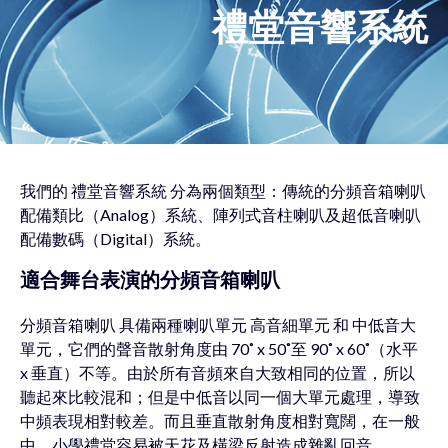
禮
堂
音
響
系
統
我們的 禮堂音響系統 分為兩個類型：傳統的分頻音箱喇叭
配備類比（Analog）系統、陣列式音柱喇叭及超低音喇叭
配備數碼（Digital）系統。
適合舞台表演的分頻音箱喇叭
分頻音箱喇叭 具備兩種喇叭單元 高音細單元 和 中低音大
單元，它們的聲音散射角度由 70˚ x 50˚至 90˚ x 60˚（水平
x 垂直）不等。由於所有音頻來自大致相同的位置，所以
聽起來比較混和；但是中低音以同一個大單元處理，導致
中頻表現相對較差。而且垂直散射角度相對寬闊，在一般
中、小學禮堂容易被天花及橫梁反射造成雜亂回音。