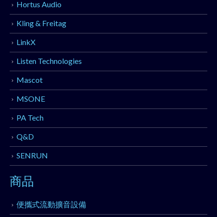
Hortus Audio
Kling & Freitag
LinkX
Listen Technologies
Mascot
MSONE
PA Tech
Q&D
SENRUN
商品
便攜式流動擴音設備