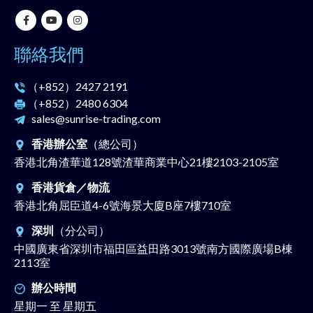
聯絡我們
（+852）
2427 2191
（+852）
2480 6304
sales@sunrise-trading.com
香港辦公室
（總公司）
香港北角渣華道128號渣華商業中心21樓2103-2105室
香港貨倉／物流
香港北角屈臣道4-6號海景大廈B座7樓710室
深圳
（分公司）
中國廣東省深圳市福田區益田路3013號南方國際廣場B棟
2113室
辦公時間
星期一 至 星期五