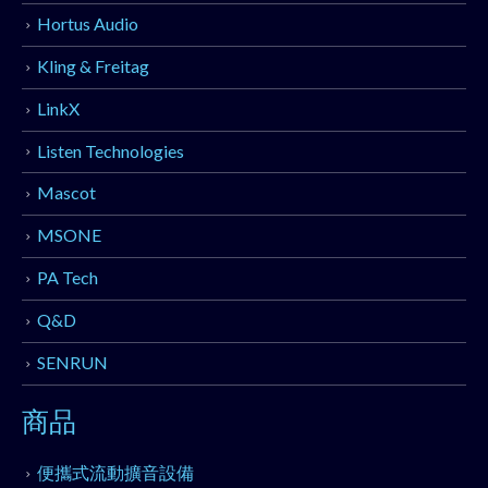
Hortus Audio
Kling & Freitag
LinkX
Listen Technologies
Mascot
MSONE
PA Tech
Q&D
SENRUN
商品
便攜式流動擴音設備