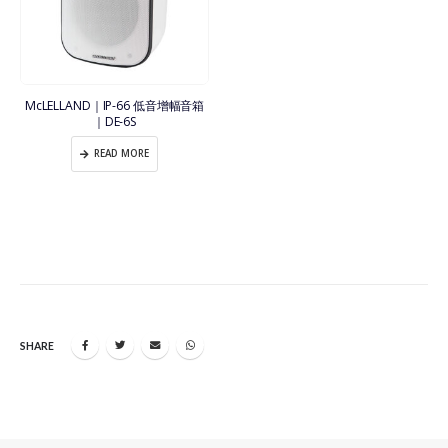
McLELLAND｜IP-66 低音增幅音箱
｜DE-6S
READ MORE
SHARE