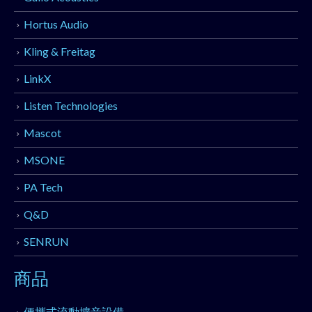
Hortus Audio
Kling & Freitag
LinkX
Listen Technologies
Mascot
MSONE
PA Tech
Q&D
SENRUN
商品
便攜式流動擴音設備