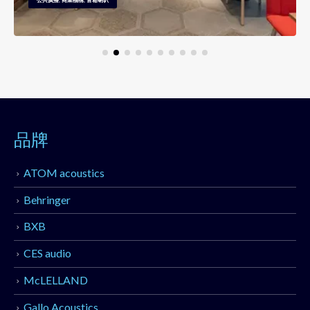
品牌
ATOM acoustics
Behringer
BXB
CES audio
McLELLAND
Gallo Acoustics