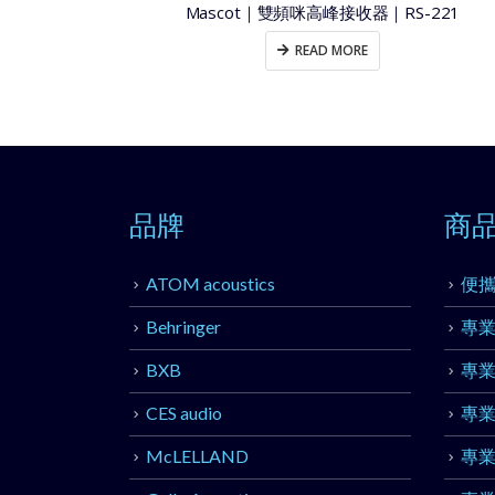
Mascot｜雙頻咪高峰接收器｜RS-221
READ MORE
品牌
商
ATOM acoustics
便
Behringer
專
BXB
專
CES audio
專
McLELLAND
專