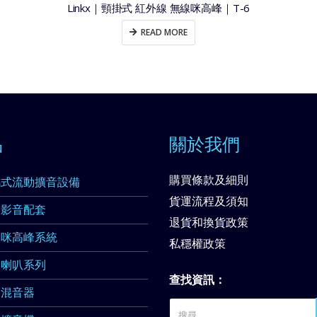
Linkx｜頸掛式 紅外線 無線咪高峰｜T-6
READ MORE
品
關於我們
購買條款及細則
攜式流動擴音設備
貨運流程及須知
業影音配套
退貨和換貨政策
業咪高峰系統
私穩權政策
業喇叭系列
查找資訊：
業混音器