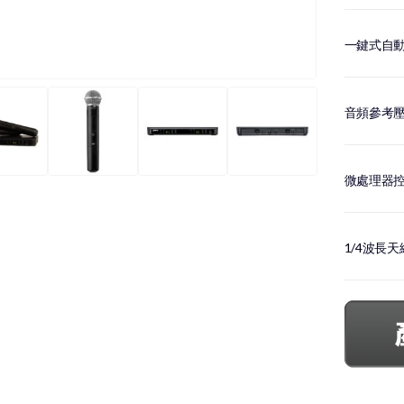
一鍵式自
音頻參考
微處理器
1/4波長天