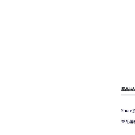
產品描
Shu
並配備