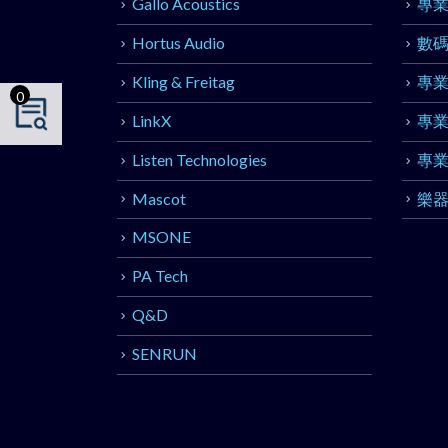
Gallo Acoustics
專
Hortus Audio
數
Kling & Freitag
專
0
LinkX
專
Listen Technologies
專
Mascot
樂
MSONE
PA Tech
Q&D
SENRUN