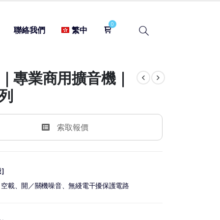
聯絡我們
繁中
D｜專業商用擴音機｜
系列
索取報價
能］
、空載、開／關機噪音、無綫電干擾保護電路