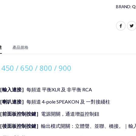
BRAND:
Q
述
產品規格
 450 / 650 / 800 / 900
［輸入連接］
每頻道 平衡XLR 及 非平衡 RCA
［喇叭連接］
每頻道 4-pole SPEAKON 及 一對接綫柱
［前面板控制按鍵］
電源開關，通道增益控制鈕
［後面板控制按鍵］
輸出模式開關：立體聲、並聯、橋接。｜輸入靈敏度