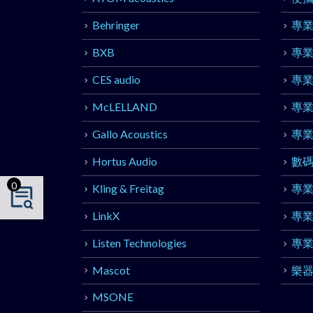
Behringer
專
BXB
專
CES audio
專
McLELLAND
專
Gallo Acoustics
專
Hortus Audio
數
0
Kling & Freitag
專
LinkX
專
Listen Technologies
專
Mascot
樂
MSONE