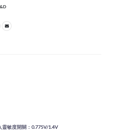
&D
開關：0.775V/1.4V