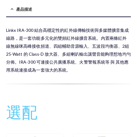
產品描述
Linkx IRA-300 結合高穩定性的紅外線傳輸技術與多媒體擴音集成
線路，是一套功能多元化的雙頻紅外線擴音系統。內置兩條紅外
線無線咪高峰接收頻道、四組輔助音源輸入、五波段均衡器、2組
25-Watt 的 Class-D 放大器、多組喇叭輸出讓聲音能夠理想地均勻
分佈。IRA-300 可連接公共廣播系統、火警警報系統等 與 其他應
用系統連接成為一套強大的系統。
選配