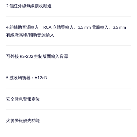
2 個紅外線無線接收頻道
4 組輔助音源輸入：RCA 立體聲輸入、3.5 mm 電腦輸入、3.5 mm
有線咪高峰/輔助音源輸入
可外接 RS-232 控制版面輸入音源
5 波段均衡器：±12dB
安全緊急警報定位
火警警報優先功能