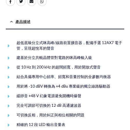
產品描述
超低底噪分立式咪高峰/線路前置擴音器，配備手選 12AX7 電子
管，呈現超悅耳的聲音
建基於分立共軛晶體管對電路的咪高峰輸入級
從 10 Hz 到 200 kHz 的超闊頻寬，用於開放式聲音
結合具備專用中心頻率、頻寬和音量控制的全參數均衡器
用於將 -10 dBV 轉換為 +4 dBu 專業級的獨立線路驅動器
緩靜音 +48 V 幻象電源避免開機時爆聲
完全可調節可切換的 12 dB 高通濾波器
可切換反相，用於糾正與相位相關的問題
精確的 12 段 LED 輸出音量表