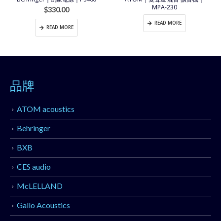
MPA-230
$
330.00
READ MORE
READ MORE
品牌
ATOM acoustics
Behringer
BXB
CES audio
McLELLAND
Gallo Acoustics