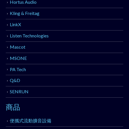
Hortus Audio
Kling & Freitag
LinkX
Listen Technologies
Mascot
MSONE
PA Tech
Q&D
SENRUN
商品
便攜式流動擴音設備